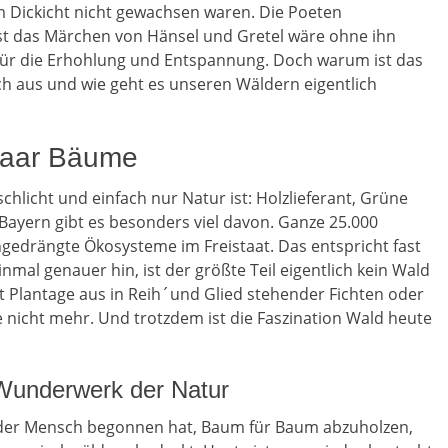
 Dickicht nicht gewachsen waren. Die Poeten
lbst das Märchen von Hänsel und Gretel wäre ohne ihn
e für die Erhohlung und Entspannung. Doch warum ist das
ch aus und wie geht es unseren Wäldern eigentlich
 paar Bäume
hlicht und einfach nur Natur ist: Holzlieferant, Grüne
ayern gibt es besonders viel davon. Ganze 25.000
gedrängte Ökosysteme im Freistaat. Das entspricht fast
nmal genauer hin, ist der größte Teil eigentlich kein Wald
t Plantage aus in Reih´und Glied stehender Fichten oder
e nicht mehr. Und trotzdem ist die Faszination Wald heute
Wunderwerk der Natur
r der Mensch begonnen hat, Baum für Baum abzuholzen,