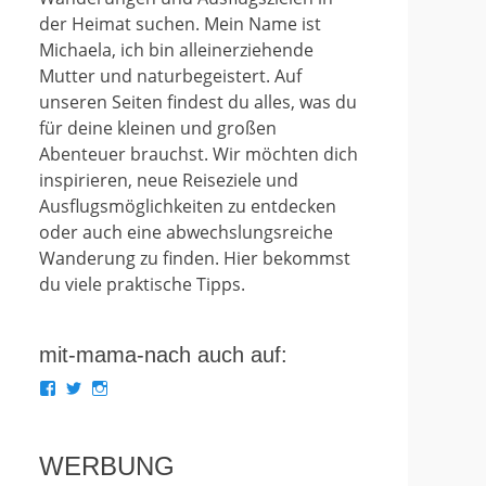
der Heimat suchen. Mein Name ist
Michaela, ich bin alleinerziehende
Mutter und naturbegeistert. Auf
unseren Seiten findest du alles, was du
für deine kleinen und großen
Abenteuer brauchst. Wir möchten dich
inspirieren, neue Reiseziele und
Ausflugsmöglichkeiten zu entdecken
oder auch eine abwechslungsreiche
Wanderung zu finden. Hier bekommst
du viele praktische Tipps.
mit-mama-nach auch auf:
Profil
Profil
Profil
von
von
von
mit.mama.nach
mit_mama_nach
mitmamanach
auf
auf
auf
Facebook
Twitter
Instagram
WERBUNG
anzeigen
anzeigen
anzeigen