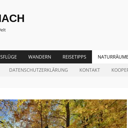
NACH
elt
SFLÜGE
WANDERN
REISETIPPS
NATURRÄUM
DATENSCHUTZERKLÄRUNG
KONTAKT
KOOPE