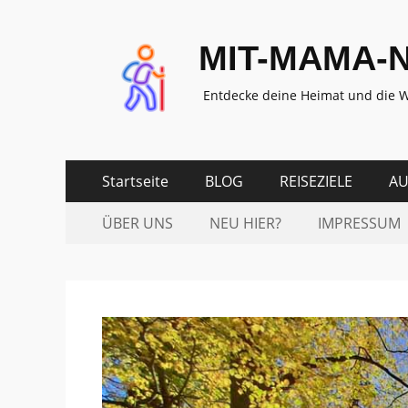
MIT-MAMA-
Entdecke deine Heimat und die W
Zum
Erstes
Startseite
BLOG
REISEZIELE
AU
Inhalt:
Menü
Zum
Zweites
ÜBER UNS
NEU HIER?
IMPRESSUM
Inhalt:
Menü