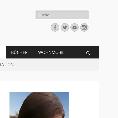
Suche
für:
Facebook
Twitter
Email
Instagram
E
BÜCHER
WOHNMOBIL
Search
RATION