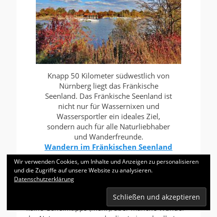
Knapp 50 Kilometer südwestlich von
Nürnberg liegt das Fränkische
Seenland. Das Fränkische Seenland ist
nicht nur für Wassernixen und
Wassersportler ein ideales Ziel,
sondern auch für alle Naturliebhaber
und Wanderfreunde.
Wandern im Fränkischen Seenland
Wir verwenden Cookies, um Inhalte und Anzeigen zu personalisieren
und die Zugriffe auf unsere Website zu analysieren.
Am Alpenrand
Datenschutzerklärung
Wen es in die Alpen zieht, dem können wir auch
ein paar Empfehlungen ans Herz legen. Zwar
keine Geheimtipps (mehr), aber manche Wunder