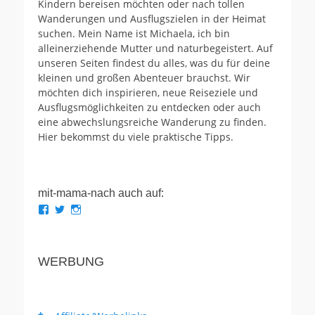
Kindern bereisen möchten oder nach tollen
Wanderungen und Ausflugszielen in der Heimat
suchen. Mein Name ist Michaela, ich bin
alleinerziehende Mutter und naturbegeistert. Auf
unseren Seiten findest du alles, was du für deine
kleinen und großen Abenteuer brauchst. Wir
möchten dich inspirieren, neue Reiseziele und
Ausflugsmöglichkeiten zu entdecken oder auch
eine abwechslungsreiche Wanderung zu finden.
Hier bekommst du viele praktische Tipps.
mit-mama-nach auch auf:
Profil
Profil
Profil
von
von
von
mit.mama.nach
mit_mama_nach
mitmamanach
auf
auf
auf
Facebook
Twitter
Instagram
WERBUNG
anzeigen
anzeigen
anzeigen