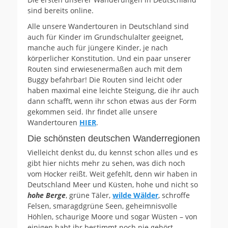
sind bereits online.
Alle unsere Wandertouren in Deutschland sind
auch für Kinder im Grundschulalter geeignet,
manche auch für jüngere Kinder, je nach
körperlicher Konstitution. Und ein paar unserer
Routen sind erwiesenermaßen auch mit dem
Buggy befahrbar! Die Routen sind leicht oder
haben maximal eine leichte Steigung, die ihr auch
dann schafft, wenn ihr schon etwas aus der Form
gekommen seid. Ihr findet alle unsere
Wandertouren
HIER
.
Die schönsten deutschen Wanderregionen
Vielleicht denkst du, du kennst schon alles und es
gibt hier nichts mehr zu sehen, was dich noch
vom Hocker reißt. Weit gefehlt, denn wir haben in
Deutschland Meer und Küsten, hohe und nicht so
hohe Berge
, grüne Täler,
wilde Wälder
, schroffe
Felsen, smaragdgrüne Seen, geheimnisvolle
Höhlen, schaurige Moore und sogar Wüsten – von
einigen habt ihr bestimmt noch nie gehört.