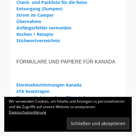
Check- und Packliste für die Reise
Entsorgung (Dumpen)
Strom im Camper
Übernahme
Anfängerfehler vermeiden
Kochen + Rezepte
Stichwortverzeichnis
FORMULARE UND PAPIERE FÜR KANADA
Einreisebestimmungen Kanada
eTA beantragen
Einverständnis anderer Elternteil
Wir verwenden Cookies, um Inhalte und Anzeigen zu personalisieren
und die Zugriffe auf unsere Website zu analysieren.
Datenschutzerklärung
WEITERE INFOS KANADA