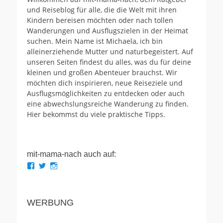
und Reiseblog für alle, die die Welt mit ihren
Kindern bereisen möchten oder nach tollen
Wanderungen und Ausflugszielen in der Heimat
suchen. Mein Name ist Michaela, ich bin
alleinerziehende Mutter und naturbegeistert. Auf
unseren Seiten findest du alles, was du für deine
kleinen und großen Abenteuer brauchst. Wir
möchten dich inspirieren, neue Reiseziele und
Ausflugsmöglichkeiten zu entdecken oder auch
eine abwechslungsreiche Wanderung zu finden.
Hier bekommst du viele praktische Tipps.
mit-mama-nach auch auf:
Profil
Profil
Profil
von
von
von
mit.mama.nach
mit_mama_nach
mitmamanach
auf
auf
auf
Facebook
Twitter
Instagram
WERBUNG
anzeigen
anzeigen
anzeigen