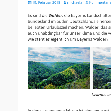
Gepostet
Autor
19. Februar 2018
michaela
Kommentar s
am
Es sind die
Wälder
, die Bayerns Landschaft
Bundesland im Süden Deutschlands einerseit
beliebten Urlaubsziel machen. Wälder, das si
auch unabdingbar für unser Klima und die 
wie steht es eigentlich um Bayerns Wälder?
Höllental i
In den vergangenen Jahren ist eine neue A