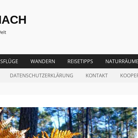
NACH
elt
SFLÜGE
WANDERN
REISETIPPS
NATURRÄUM
DATENSCHUTZERKLÄRUNG
KONTAKT
KOOPE