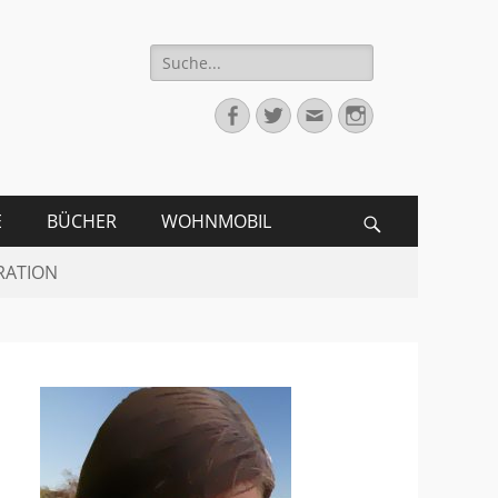
Suche
für:
Facebook
Twitter
Email
Instagram
E
BÜCHER
WOHNMOBIL
Search
RATION