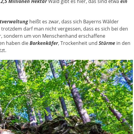
e
2,5 Millionen Hektar
Wald gibt es hier, das sind etwa
ein
stverwaltung
heißt es zwar, dass sich Bayerns Wälder
trotzdem darf man nicht vergessen, dass es sich bei den
er, sondern um von Menschenhand erschaffene
nen haben die
Borkenkäfer
, Trockenheit und
Stürme
in den
zt.