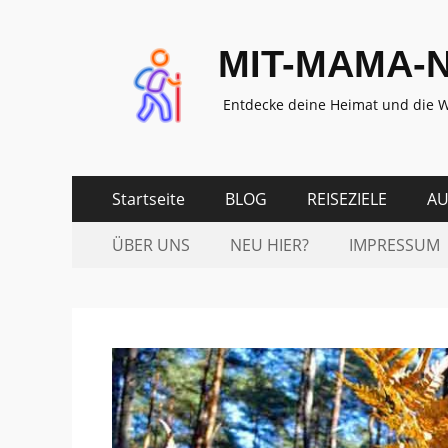
MIT-MAMA-
Entdecke deine Heimat und die W
Zum
Erstes
Startseite
BLOG
REISEZIELE
AU
Inhalt:
Menü
Zum
Zweites
ÜBER UNS
NEU HIER?
IMPRESSUM
Inhalt:
Menü