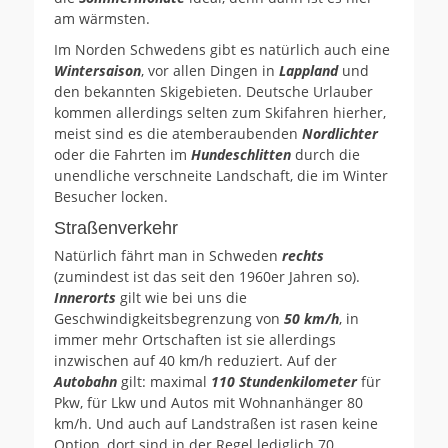
am wärmsten.
Im Norden Schwedens gibt es natürlich auch eine
Wintersaison
, vor allen Dingen in
Lappland
und
den bekannten Skigebieten. Deutsche Urlauber
kommen allerdings selten zum Skifahren hierher,
meist sind es die atemberaubenden
Nordlichter
oder die Fahrten im
Hundeschlitten
durch die
unendliche verschneite Landschaft, die im Winter
Besucher locken.
Straßenverkehr
Natürlich fährt man in Schweden
rechts
(zumindest ist das seit den 1960er Jahren so).
Innerorts
gilt wie bei uns die
Geschwindigkeitsbegrenzung von
50 km/h
, in
immer mehr Ortschaften ist sie allerdings
inzwischen auf 40 km/h reduziert. Auf der
Autobahn
gilt: maximal
110 Stundenkilometer
für
Pkw, für Lkw und Autos mit Wohnanhänger 80
km/h. Und auch auf Landstraßen ist rasen keine
Option, dort sind in der Regel lediglich 70