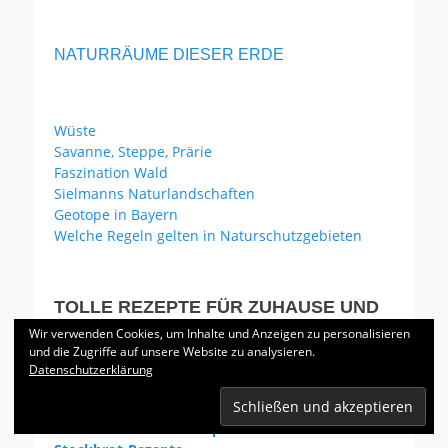
NATURRÄUME DIESER ERDE
Wüste
Savanne, Steppe, Prärie
Faszination Wald
Sielmanns Naturlandschaften
Geotope in Bayern
Welche Regeln gelten in Naturschutzgebieten
TOLLE REZEPTE FÜR ZUHAUSE UND
UNTERWEGS
Wir verwenden Cookies, um Inhalte und Anzeigen zu personalisieren
und die Zugriffe auf unsere Website zu analysieren.
Datenschutzerklärung
Chinesische Nudeln gebraten
Folienkartoffeln mit Dip