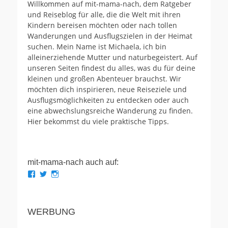
Willkommen auf mit-mama-nach, dem Ratgeber
und Reiseblog für alle, die die Welt mit ihren
Kindern bereisen möchten oder nach tollen
Wanderungen und Ausflugszielen in der Heimat
suchen. Mein Name ist Michaela, ich bin
alleinerziehende Mutter und naturbegeistert. Auf
unseren Seiten findest du alles, was du für deine
kleinen und großen Abenteuer brauchst. Wir
möchten dich inspirieren, neue Reiseziele und
Ausflugsmöglichkeiten zu entdecken oder auch
eine abwechslungsreiche Wanderung zu finden.
Hier bekommst du viele praktische Tipps.
mit-mama-nach auch auf:
Profil
Profil
Profil
von
von
von
mit.mama.nach
mit_mama_nach
mitmamanach
auf
auf
auf
Facebook
Twitter
Instagram
WERBUNG
anzeigen
anzeigen
anzeigen