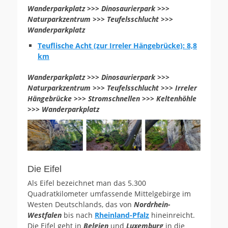
Wanderparkplatz >>> Dinosaurierpark >>>
Naturparkzentrum >>> Teufelsschlucht >>>
Wanderparkplatz
Teuflische Acht (zur Irreler Hängebrücke): 8,8
km
Wanderparkplatz >>> Dinosaurierpark >>>
Naturparkzentrum >>> Teufelsschlucht >>> Irreler
Hängebrücke >>> Stromschnellen >>> Keltenhöhle
>>> Wanderparkplatz
Die Eifel
Als Eifel bezeichnet man das 5.300
Quadratkilometer umfassende Mittelgebirge im
Westen Deutschlands, das von
Nordrhein-
Westfalen
bis nach
Rheinland-Pfalz
hineinreicht.
Die Eifel geht in
Belgien
und
Luxemburg
in die