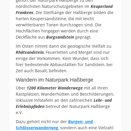
gehört der Naturpark Haßberge zu den
nördlichsten Naturschutzgebieten im
Keuperland
Frankens
. Die Steilhänge der Haßberge bilden die
harten Keupersandsteine, die mit leicht
verwitterbaren Tonen durchzogen sind. Die
Hochflächen hingegen werden durch eine
Deckfläche aus
Burgsandstein
geprägt.
Im Osten nimmt dann die geologische Vielfalt zu.
Rhätsandstein
, Feuerletten und Mergel sind nur
einige der Vorkommen. Kein Wunder, dass sich
hier bedeutende Abbaustätten für Sandstein, bei
Zeil auch Basalt, befinden.
Wandern im Naturpark Haßberge
Über
1200 Kilometer Wanderwege
mit all ihren
Rastplätzen, Wanderhütten und Beschilderungen,
inklusive Infotafeln an den zahlreichen
Lehr- und
Erlebnispfaden
betreut der Naturpark Haßberge
e.V.
Dazu gehört nicht nur der
Burgen- und
Schlösserwanderweg
, sondern auch eine Vielzahl