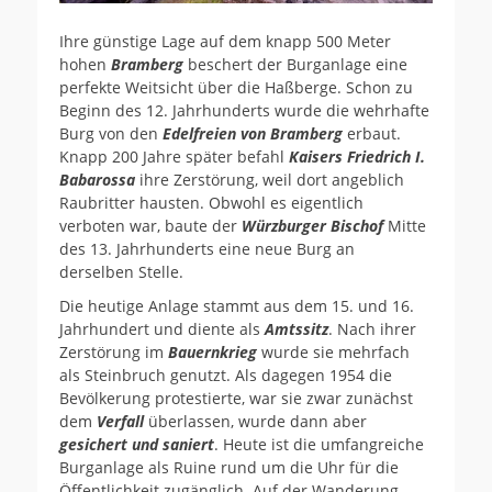
Ihre günstige Lage auf dem knapp 500 Meter
hohen
Bramberg
beschert der Burganlage eine
perfekte Weitsicht über die Haßberge. Schon zu
Beginn des 12. Jahrhunderts wurde die wehrhafte
Burg von den
Edelfreien von Bramberg
erbaut.
Knapp 200 Jahre später befahl
Kaisers Friedrich I.
Babarossa
ihre Zerstörung, weil dort angeblich
Raubritter hausten. Obwohl es eigentlich
verboten war, baute der
Würzburger Bischof
Mitte
des 13. Jahrhunderts eine neue Burg an
derselben Stelle.
Die heutige Anlage stammt aus dem 15. und 16.
Jahrhundert und diente als
Amtssitz
. Nach ihrer
Zerstörung im
Bauernkrieg
wurde sie mehrfach
als Steinbruch genutzt. Als dagegen 1954 die
Bevölkerung protestierte, war sie zwar zunächst
dem
Verfall
überlassen, wurde dann aber
gesichert und saniert
. Heute ist die umfangreiche
Burganlage als Ruine rund um die Uhr für die
Öffentlichkeit zugänglich. Auf der Wanderung