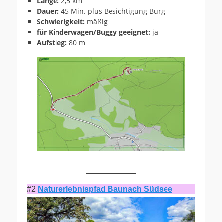
Länge:
2,5 km
Dauer:
45 Min. plus Besichtigung Burg
Schwierigkeit:
mäßig
für Kinderwagen/Buggy geeignet:
ja
Aufstieg:
80 m
#2
Naturerlebnispfad Baunach Südsee