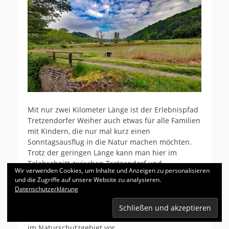
Mit nur zwei Kilometer Länge ist der Erlebnispfad
Tretzendorfer Weiher auch etwas für alle Familien
mit Kindern, die nur mal kurz einen
Sonntagsausflug in die Natur machen möchten.
Trotz der geringen Länge kann man hier im
Talabschnitt zwischen Tretzendorf und
Wir verwenden Cookies, um Inhalte und Anzeigen zu personalisieren
Unterschleichach, durch den die Auchach noch
und die Zugriffe auf unsere Website zu analysieren.
naturnah fließen darf, doch viel Zeit verbringen,
Datenschutzerklärung
um Frösche und Libellen zu beobachten oder
Schmetterlinge zu bewundern. 10 Infotafel und
Mitmachstationen stellen die vielfältige Tierwelt
im Naturschutzgebiet vor.