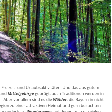
n Freizeit- und Urlaubsaktivitäten. Und das aus gutem
und
Mittelgebirge
geprägt, auch Traditionen werden in
 Aber vor allem sind es die
Wälder
, die Bayern in nicht
gion zu einer attraktiven Heimat und gern besuchten
 es wunderbare
Wanderwege
, auf denen man die vielen