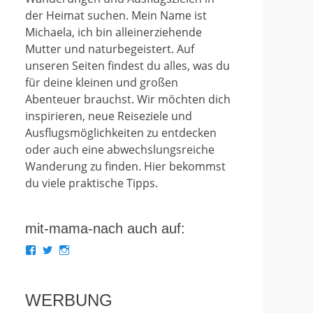
der Heimat suchen. Mein Name ist
Michaela, ich bin alleinerziehende
Mutter und naturbegeistert. Auf
unseren Seiten findest du alles, was du
für deine kleinen und großen
Abenteuer brauchst. Wir möchten dich
inspirieren, neue Reiseziele und
Ausflugsmöglichkeiten zu entdecken
oder auch eine abwechslungsreiche
Wanderung zu finden. Hier bekommst
du viele praktische Tipps.
mit-mama-nach auch auf:
Profil
Profil
Profil
von
von
von
mit.mama.nach
mit_mama_nach
mitmamanach
auf
auf
auf
Facebook
Twitter
Instagram
WERBUNG
anzeigen
anzeigen
anzeigen