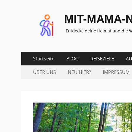
MIT-MAMA-
Entdecke deine Heimat und die W
Zum
Erstes
Startseite
BLOG
REISEZIELE
AU
Inhalt:
Menü
Zum
Zweites
ÜBER UNS
NEU HIER?
IMPRESSUM
Inhalt:
Menü