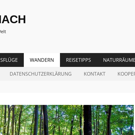
NACH
elt
SFLÜGE
WANDERN
REISETIPPS
NATURRÄUM
DATENSCHUTZERKLÄRUNG
KONTAKT
KOOPE