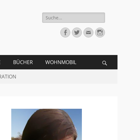
Suche
für:
Facebook
Twitter
Email
Instagram
E
BÜCHER
WOHNMOBIL
Search
RATION