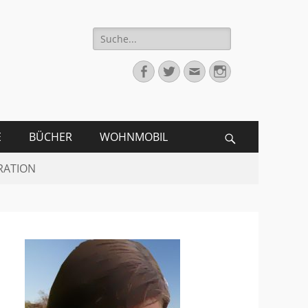
Suche
für:
Facebook
Twitter
Email
Instagram
E
BÜCHER
WOHNMOBIL
Search
RATION