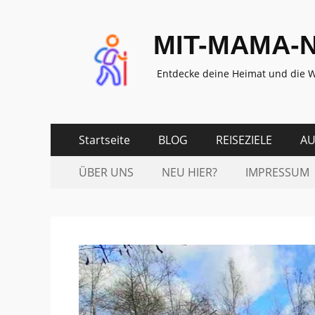
MIT-MAMA-
Entdecke deine Heimat und die W
Zum
Erstes
Startseite
BLOG
REISEZIELE
AU
Inhalt:
Menü
Zum
Zweites
ÜBER UNS
NEU HIER?
IMPRESSUM
Inhalt:
Menü