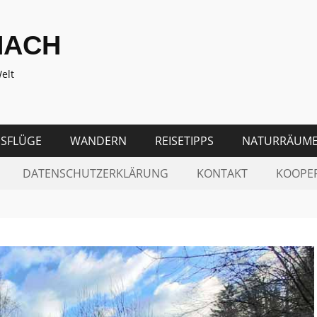
NACH
elt
SFLÜGE
WANDERN
REISETIPPS
NATURRÄUM
DATENSCHUTZERKLÄRUNG
KONTAKT
KOOPE