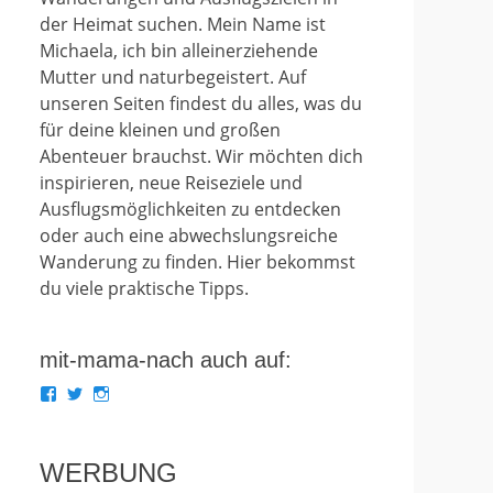
der Heimat suchen. Mein Name ist
Michaela, ich bin alleinerziehende
Mutter und naturbegeistert. Auf
unseren Seiten findest du alles, was du
für deine kleinen und großen
Abenteuer brauchst. Wir möchten dich
inspirieren, neue Reiseziele und
Ausflugsmöglichkeiten zu entdecken
oder auch eine abwechslungsreiche
Wanderung zu finden. Hier bekommst
du viele praktische Tipps.
mit-mama-nach auch auf:
Profil
Profil
Profil
von
von
von
mit.mama.nach
mit_mama_nach
mitmamanach
auf
auf
auf
Facebook
Twitter
Instagram
WERBUNG
anzeigen
anzeigen
anzeigen