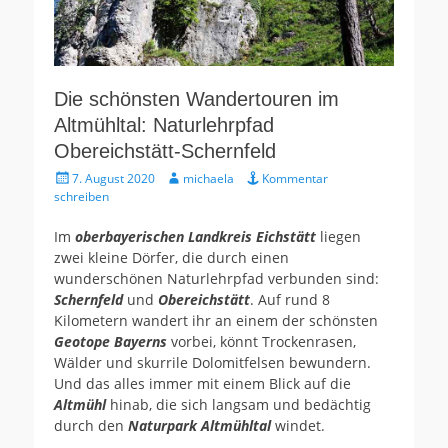
Die schönsten Wandertouren im
Altmühltal: Naturlehrpfad
Obereichstätt-Schernfeld
Gepostet
Autor
7. August 2020
michaela
Kommentar
am
schreiben
Im
oberbayerischen Landkreis Eichstätt
liegen
zwei kleine Dörfer, die durch einen
wunderschönen Naturlehrpfad verbunden sind:
Schernfeld
und
Obereichstätt
. Auf rund 8
Kilometern wandert ihr an einem der schönsten
Geotope Bayerns
vorbei, könnt Trockenrasen,
Wälder und skurrile Dolomitfelsen bewundern.
Und das alles immer mit einem Blick auf die
Altmühl
hinab, die sich langsam und bedächtig
durch den
Naturpark Altmühltal
windet.