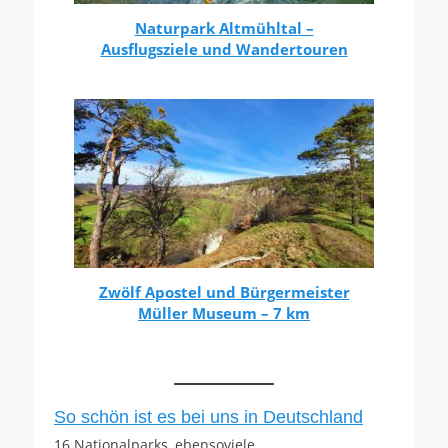
Naturpark Altmühltal –
Ausflugsziele und Wandertouren
Zwölf Apostel und Bürgermeister
Müller Museum – 7 km
So schön ist es bei uns in Deutschland
16 Nationalparks, ebensoviele