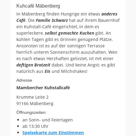
Kuhcafé Mäbenberg
In Mäbenberg finden Hungrige ein etwas
anderes
Café
. Die
Familie Schwarz
hat auf ihrem Bauernhof
ein Kuhstall-Café eingerichtet, in dem es
superleckere,
selbst gemachte Kuchen
gibt. An
kühlen Tagen gibt es drinnen genügend Plätze.
Ansonsten ist es auf der sonnigen Terrasse
herrlich unterm Sonnenschirm auszuhalten. Wen
es nach etwas Herzhaften gelüstet, ist mit einer
deftigen Brotzeit
dabei. Und keine Angst: es gibt
natürlich aus
Eis
und Milchshakes!
Adresse
Mambercher Kuhstallcafé
Krumme Leite 2
91166 Mäbenberg
Öffnungszeiten:
an Sonn- und Feiertagen
ab 13:30 Uhr
Speisekarte zum Einstimmen