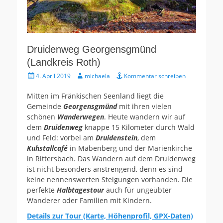
Druidenweg Georgensgmünd
(Landkreis Roth)
Gepostet
Autor
4. April 2019
michaela
Kommentar schreiben
am
Mitten im Fränkischen Seenland liegt die
Gemeinde
Georgensgmünd
mit ihren vielen
schönen
Wanderwegen
. Heute wandern wir auf
dem
Druidenweg
knappe 15 Kilometer durch Wald
und Feld: vorbei am
Druidenstein
, dem
Kuhstallcafé
in Mäbenberg und der Marienkirche
in Rittersbach. Das Wandern auf dem Druidenweg
ist nicht besonders anstrengend, denn es sind
keine nennenswerten Steigungen vorhanden. Die
perfekte
Halbtagestour
auch für ungeübter
Wanderer oder Familien mit Kindern.
Details zur Tour (Karte, Höhenprofil, GPX-Daten)