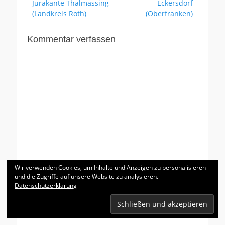
Beitrag:
Beitrag:
Jurakante Thalmässing
Eckersdorf
(Landkreis Roth)
(Oberfranken)
Kommentar verfassen
Wir verwenden Cookies, um Inhalte und Anzeigen zu personalisieren
und die Zugriffe auf unsere Website zu analysieren.
Datenschutzerklärung