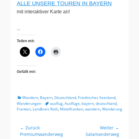
ALLE UNSERE TOUREN IN BAYERN
mit interaktiver Karte an!
…
Teilen mit:
Gefällt mir:
Kategorien
Wandern
,
Bayern
,
Deutschland
,
Fränkisches Seenland
,
Tags
Wanderungen
ausflug
,
Ausflüge
,
bayern
,
deutschland
,
Franken
,
Landkreis Roth
,
Mittelfranken
,
wandern
,
Wanderung
Beitragsnavigation
← Zurück
Weiter →
Vorhergehender
Nächster
Premiumwanderweg
Salamanderweg