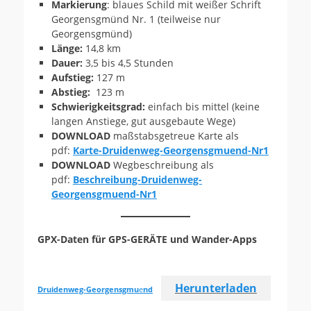
Markierung
: blaues Schild mit weißer Schrift
Georgensgmünd Nr. 1 (teilweise nur
Georgensgmünd)
Länge:
14,8 km
Dauer:
3,5 bis 4,5 Stunden
Aufstieg:
127 m
Abstieg:
123 m
Schwierigkeitsgrad:
einfach bis mittel (keine
langen Anstiege, gut ausgebaute Wege)
DOWNLOAD
maßstabsgetreue Karte als
pdf:
Karte-Druidenweg-Georgensgmuend-Nr1
DOWNLOAD
Wegbeschreibung als
pdf:
Beschreibung-Druidenweg-
Georgensgmuend-Nr1
GPX-Daten für GPS-GERÄTE und Wander-Apps
Herunterladen
Druidenweg-Georgensgmu
e
nd