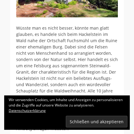
Wüsste man es nicht besser, könnte man glatt
glauben, es handele sich beim Hackelstein im
Wald nahe der Ortschaft Fuchsmühl um die Ruine
einer ehemaligen Burg. Dabei sind die Felsen
nicht von Menschenhand so arrangiert worden,
sondern von der Natur selbst. Hier handelt es sich
um eine Felsburg aus sogenanntem Steinwald-
Granit, der charakteristisch für die Region ist. Der
Hackelstein ist nicht nur ein beliebtes Ausflugs-
und Wanderziel, sondern auch ein würdevoller
Schauplatz für die Waldweihnacht. Alle 10 Jahre
findet hier auch das Festspiel zur berühmten
Wir verwenden Cookies, um Inhalte und Anzeigen zu personalisieren
Holzschlacht vor rund 125 Jahren statt, bei der
und die Zugriffe auf unsere Website zu analysieren.
sich die Dorfbewohner ihr vom Landesherrn
Datenschutzerklärung
verweigerte Klafterholz einforderten und sich
deshalb mit dem 6. Infanterieregiment
aus
Amberg anlegen mussten.