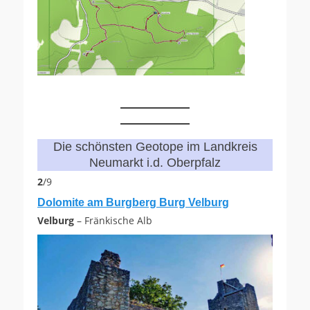
Die schönsten Geotope im Landkreis
Neumarkt i.d. Oberpfalz
2
/9
Dolomite am Burgberg Burg Velburg
Velburg
– Fränkische Alb