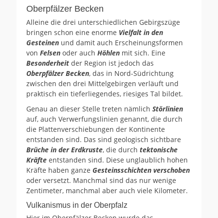
Oberpfälzer Becken
Alleine die drei unterschiedlichen Gebirgszüge
bringen schon eine enorme
Vielfalt in den
Gesteinen
und damit auch Erscheinungsformen
von
Felsen
oder auch
Höhlen
mit sich. Eine
Besonderheit
der Region ist jedoch das
Oberpfälzer Becken
, das in Nord-Südrichtung
zwischen den drei Mittelgebirgen verläuft und
praktisch ein tieferliegendes, riesiges Tal bildet.
Genau an dieser Stelle treten nämlich
Störlinien
auf, auch Verwerfungslinien genannt, die durch
die Plattenverschiebungen der Kontinente
entstanden sind. Das sind geologisch sichtbare
Brüche in der Erdkruste
, die durch
tektonische
Kräfte
entstanden sind. Diese unglaublich hohen
Kräfte haben ganze
Gesteinsschichten verschoben
oder versetzt. Manchmal sind das nur wenige
Zentimeter, manchmal aber auch viele Kilometer.
Vulkanismus in der Oberpfalz
Hier im Oberpfälzer Becken wurde das