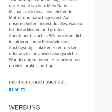
der Heimat suchen. Mein Name ist
Michaela, ich bin alleinerziehende
Mutter und naturbegeistert. Auf
unseren Seiten findest du alles, was du
für deine kleinen und großen
Abenteuer brauchst. Wir möchten dich
inspirieren, neue Reiseziele und
Ausflugsmöglichkeiten zu entdecken
oder auch eine abwechslungsreiche
Wanderung zu finden. Hier bekommst
du viele praktische Tipps.
mit-mama-nach auch auf:
Profil
Profil
Profil
von
von
von
mit.mama.nach
mit_mama_nach
mitmamanach
auf
auf
auf
Facebook
Twitter
Instagram
WERBUNG
anzeigen
anzeigen
anzeigen