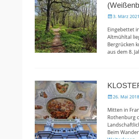
(Weißenb
Gepostet
3. März 202
am
Eingebettet 
Altmühltal l
Bergrücken kr
aus dem 8. J
KLOSTER
Gepostet
26. Mai 201
am
Mitten in Fr
Rothenburg o
Landschaftli
Beim Wandern