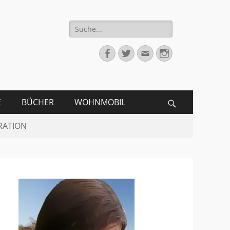
Suche
für:
Facebook
Twitter
Email
Instagram
E
BÜCHER
WOHNMOBIL
Search
RATION