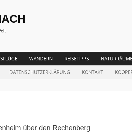
NACH
elt
SFLÜGE
WANDERN
REISETIPPS
NATURRÄUM
DATENSCHUTZERKLÄRUNG
KONTAKT
KOOPE
enheim über den Rechenberg