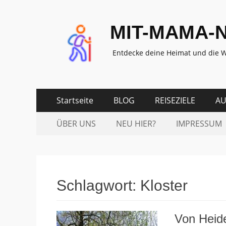
MIT-MAMA-
Entdecke deine Heimat und die W
Zum
Erstes
Startseite
BLOG
REISEZIELE
AU
Inhalt:
Menü
Zum
Zweites
ÜBER UNS
NEU HIER?
IMPRESSUM
Inhalt:
Menü
Schlagwort:
Kloster
Von Heid