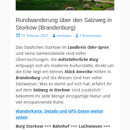
Rundwanderung über den Salzweg in
Storkow (Brandenburg)
Gepostet
Autor
19. Februar 2021
michaela
1 Kommentar
am
Das Städtchen Storkow im
Landkreis Oder-Spree
und seine Gemeindeteile sind voller
Überraschungen: die
mittelalterliche Burg
entpuppt sich als moderne Kulturstätte, direkt um
die Ecke liegt ein kleines
Stück Amerika
mitten in
Brandenburg
und die Wiesen sind hier voller
Salzwasser. Was es damit auf sich hat, erfahrt ihr
auf dem
Salzweg in Storkow
. Und zusätzlich
bekommt ihr jede Menge einzigartige Natur und
viel entspannende Ruhe.
Wanderkarte, Details und GPS-Daten weiter
unten
Burg Storkow >>> Bahnhof >>> Luchwiesen >>>