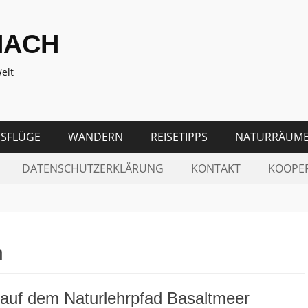
NACH
elt
SFLÜGE
WANDERN
REISETIPPS
NATURRÄUM
DATENSCHUTZERKLÄRUNG
KONTAKT
KOOPE
n
auf dem Naturlehrpfad Basaltmeer