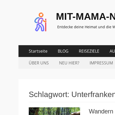
MIT-MAMA-
Entdecke deine Heimat und die W
Zum
Erstes
Startseite
BLOG
REISEZIELE
AU
Inhalt:
Menü
Zum
Zweites
ÜBER UNS
NEU HIER?
IMPRESSUM
Inhalt:
Menü
Schlagwort:
Unterfranke
Wandern 