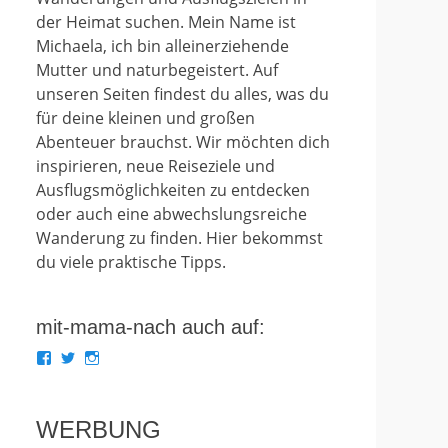
der Heimat suchen. Mein Name ist
Michaela, ich bin alleinerziehende
Mutter und naturbegeistert. Auf
unseren Seiten findest du alles, was du
für deine kleinen und großen
Abenteuer brauchst. Wir möchten dich
inspirieren, neue Reiseziele und
Ausflugsmöglichkeiten zu entdecken
oder auch eine abwechslungsreiche
Wanderung zu finden. Hier bekommst
du viele praktische Tipps.
mit-mama-nach auch auf:
Profil
Profil
Profil
von
von
von
mit.mama.nach
mit_mama_nach
mitmamanach
auf
auf
auf
Facebook
Twitter
Instagram
WERBUNG
anzeigen
anzeigen
anzeigen