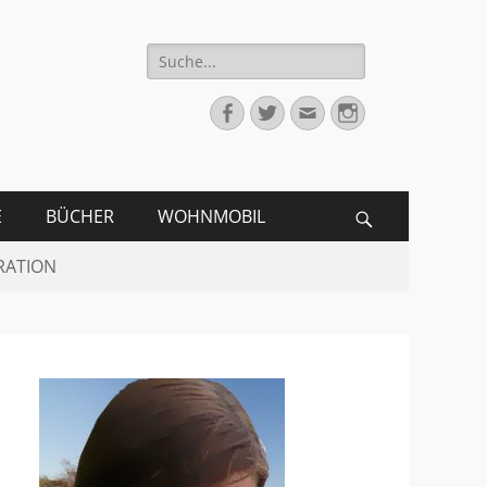
Suche
für:
Facebook
Twitter
Email
Instagram
E
BÜCHER
WOHNMOBIL
Search
RATION