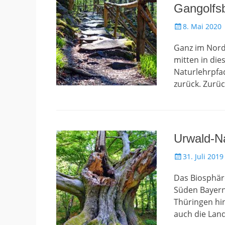
Gangolfs
Gepostet
8. Mai 2020
am
Ganz im Nord
mitten in die
Naturlehrpfa
zurück. Zurüc
Urwald-N
Gepostet
31. Juli 2019
am
Das Biosphär
Süden Bayern
Thüringen hin
auch die Land