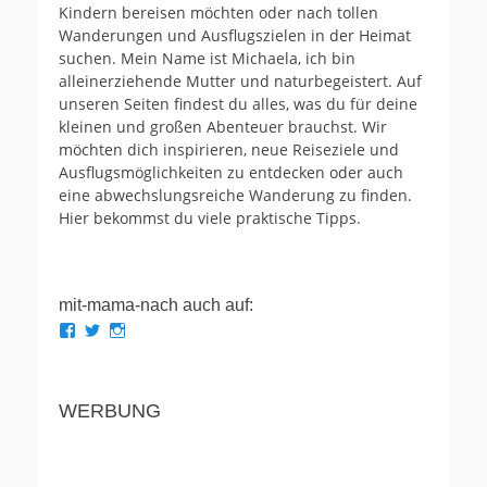
Kindern bereisen möchten oder nach tollen
Wanderungen und Ausflugszielen in der Heimat
suchen. Mein Name ist Michaela, ich bin
alleinerziehende Mutter und naturbegeistert. Auf
unseren Seiten findest du alles, was du für deine
kleinen und großen Abenteuer brauchst. Wir
möchten dich inspirieren, neue Reiseziele und
Ausflugsmöglichkeiten zu entdecken oder auch
eine abwechslungsreiche Wanderung zu finden.
Hier bekommst du viele praktische Tipps.
mit-mama-nach auch auf:
Profil
Profil
Profil
von
von
von
mit.mama.nach
mit_mama_nach
mitmamanach
auf
auf
auf
Facebook
Twitter
Instagram
WERBUNG
anzeigen
anzeigen
anzeigen