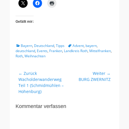
Gefällt mir:
Kategorien
Tags
Bayern
,
Deutschland
,
Tipps
Advent
,
bayern
,
deutschland
,
Events
,
Franken
,
Landkreis Roth
,
Mittelfranken
,
Roth
,
Weihnachten
Beitragsnavigation
← Zurück
Weiter →
Vorhergehender
Nächster
Wacholderwanderweg
BURG ZWERNITZ
Beitrag:
Beitrag:
Teil 1 (Schmidmühlen –
Hohenburg)
Kommentar verfassen