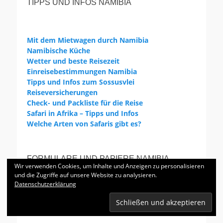
TIPPS UND INFOS NAMIBIA
Mit dem Mietwagen durch Namibia
Namibische Küche
Wetter und beste Reisezeit
Einreisebestimmungen Namibia
Tipps und Infos zum Sossusvlei
Reiseversicherungen
Check- und Packliste für die Reise
Safari in Afrika – Tipps und Infos
Welche Arten von Safaris gibt es?
FORMULARE UND PAPIERE NAMIBIA
Wir verwenden Cookies, um Inhalte und Anzeigen zu personalisieren
und die Zugriffe auf unsere Website zu analysieren.
Datenschutzerklärung
Einreiseformular
Einverständnis anderer Elternteil