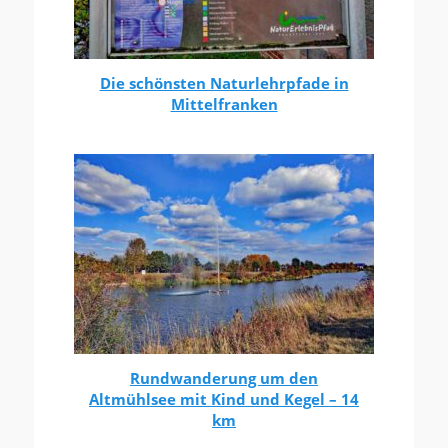
Die schönsten Naturlehrpfade in
Mittelfranken
Rundwanderung um den
Altmühlsee mit Kind und Kegel – 14
km