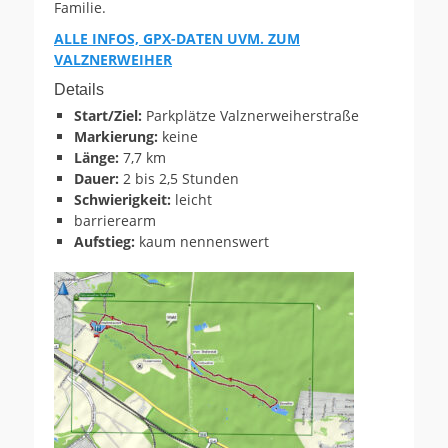
Familie.
ALLE INFOS, GPX-DATEN UVM. ZUM
VALZNERWEIHER
Details
Start/Ziel:
Parkplätze Valznerweiherstraße
Markierung:
keine
Länge:
7,7 km
Dauer:
2 bis 2,5 Stunden
Schwierigkeit:
leicht
barrierearm
Aufstieg:
kaum nennenswert