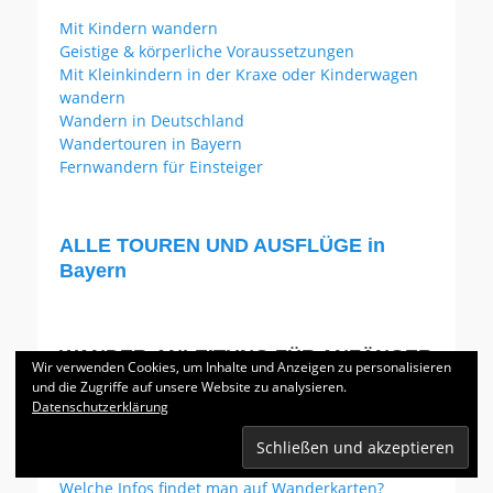
Mit Kindern wandern
Geistige & körperliche Voraussetzungen
Mit Kleinkindern in der Kraxe oder Kinderwagen
wandern
Wandern in Deutschland
Wandertouren in Bayern
Fernwandern für Einsteiger
ALLE TOUREN UND AUSFLÜGE in
Bayern
WANDER-ANLEITUNG FÜR ANFÄNGER
Wir verwenden Cookies, um Inhalte und Anzeigen zu personalisieren
und die Zugriffe auf unsere Website zu analysieren.
Datenschutzerklärung
Wandern für Anfänger
Wie lese ich eine Wanderkarte richtig?
Welche Infos findet man auf Wanderkarten?