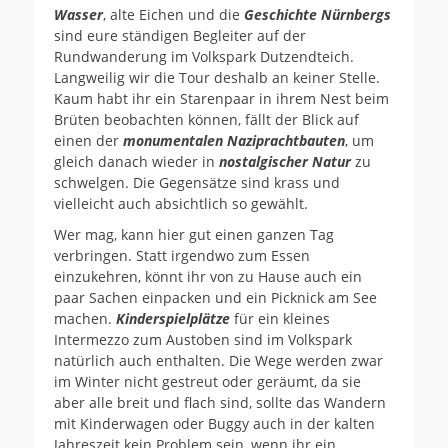
Wasser
, alte Eichen und die
Geschichte Nürnbergs
sind eure ständigen Begleiter auf der
Rundwanderung im Volkspark Dutzendteich.
Langweilig wir die Tour deshalb an keiner Stelle.
Kaum habt ihr ein Starenpaar in ihrem Nest beim
Brüten beobachten können, fällt der Blick auf
einen der
monumentalen Naziprachtbauten
, um
gleich danach wieder in
nostalgischer Natur
zu
schwelgen. Die Gegensätze sind krass und
vielleicht auch absichtlich so gewählt.
Wer mag, kann hier gut einen ganzen Tag
verbringen. Statt irgendwo zum Essen
einzukehren, könnt ihr von zu Hause auch ein
paar Sachen einpacken und ein Picknick am See
machen.
Kinderspielplätze
für ein kleines
Intermezzo zum Austoben sind im Volkspark
natürlich auch enthalten. Die Wege werden zwar
im Winter nicht gestreut oder geräumt, da sie
aber alle breit und flach sind, sollte das Wandern
mit Kinderwagen oder Buggy auch in der kalten
Jahreszeit kein Problem sein, wenn ihr ein