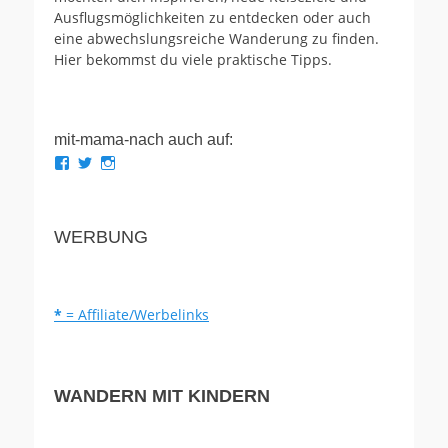
Ausflugsmöglichkeiten zu entdecken oder auch
eine abwechslungsreiche Wanderung zu finden.
Hier bekommst du viele praktische Tipps.
mit-mama-nach auch auf:
Profil
Profil
Profil
von
von
von
mit.mama.nach
mit_mama_nach
mitmamanach
auf
auf
auf
Facebook
Twitter
Instagram
WERBUNG
anzeigen
anzeigen
anzeigen
*
= Affiliate/Werbelinks
WANDERN MIT KINDERN