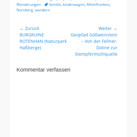
Tags
Wanderungen
familie
,
kinderwagen
,
Mittelfranken
,
Nürnberg
,
wandern
Beitragsnavigation
← Zurück
Weiter →
Vorhergehender
Nächster
BURGRUINE
Geopfad Gößweinstein
Beitrag:
Beitrag:
ROTENHAN (Naturpark
– Von der Fellner-
Haßberge)
Doline zur
Stempfermühlquelle
Kommentar verfassen