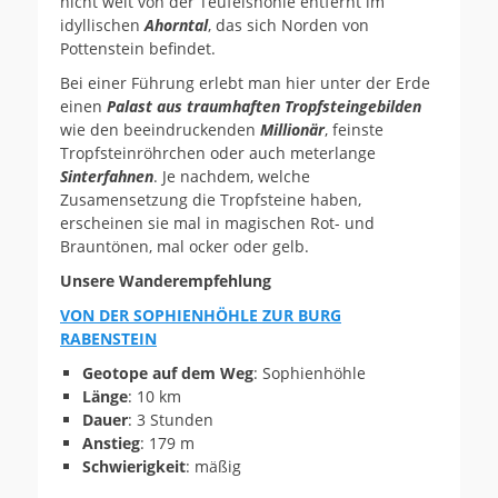
nicht weit von der Teufelshöhle entfernt im
idyllischen
Ahorntal
, das sich Norden von
Pottenstein befindet.
Bei einer Führung erlebt man hier unter der Erde
einen
Palast aus traumhaften Tropfsteingebilden
wie den beeindruckenden
Millionär
, feinste
Tropfsteinröhrchen oder auch meterlange
Sinterfahnen
. Je nachdem, welche
Zusamensetzung die Tropfsteine haben,
erscheinen sie mal in magischen Rot- und
Brauntönen, mal ocker oder gelb.
Unsere Wanderempfehlung
VON DER SOPHIENHÖHLE ZUR BURG
RABENSTEIN
Geotope auf dem Weg
: Sophienhöhle
Länge
: 10 km
Dauer
: 3 Stunden
Anstieg
: 179 m
Schwierigkeit
: mäßig