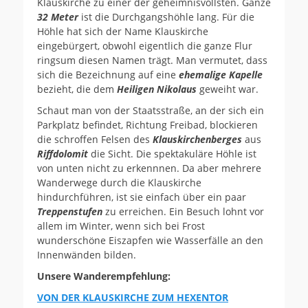
Klauskirche zu einer der geheimnisvollsten. Ganze
32 Meter
ist die Durchgangshöhle lang. Für die
Höhle hat sich der Name Klauskirche
eingebürgert, obwohl eigentlich die ganze Flur
ringsum diesen Namen trägt. Man vermutet, dass
sich die Bezeichnung auf eine
ehemalige Kapelle
bezieht, die dem
Heiligen Nikolaus
geweiht war.
Schaut man von der Staatsstraße, an der sich ein
Parkplatz befindet, Richtung Freibad, blockieren
die schroffen Felsen des
Klauskirchenberges
aus
Riffdolomit
die Sicht. Die spektakuläre Höhle ist
von unten nicht zu erkennnen. Da aber mehrere
Wanderwege durch die Klauskirche
hindurchführen, ist sie einfach über ein paar
Treppenstufen
zu erreichen. Ein Besuch lohnt vor
allem im Winter, wenn sich bei Frost
wunderschöne Eiszapfen wie Wasserfälle an den
Innenwänden bilden.
Unsere Wanderempfehlung:
VON DER KLAUSKIRCHE ZUM HEXENTOR