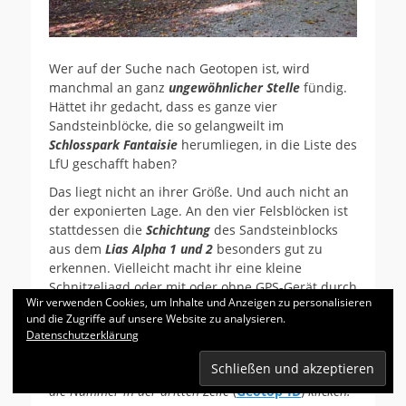
Wer auf der Suche nach Geotopen ist, wird
manchmal an ganz
ungewöhnlicher Stelle
fündig.
Hättet ihr gedacht, dass es ganze vier
Sandsteinblöcke, die so gelangweilt im
Schlosspark Fantaisie
herumliegen, in die Liste des
LfU geschafft haben?
Das liegt nicht an ihrer Größe. Und auch nicht an
der exponierten Lage. An den vier Felsblöcken ist
stattdessen die
Schichtung
des Sandsteinblocks
aus dem
Lias Alpha 1 und 2
besonders gut zu
erkennen. Vielleicht macht ihr eine kleine
Schnitzeljagd oder mit oder ohne GPS-Gerät
durch
Wir verwenden Cookies, um Inhalte und Anzeigen zu personalisieren
den Schlosspark, um sie alle vier zu erkunden.
und die Zugriffe auf unsere Website zu analysieren.
Die Koordinaten findet ihr übringens auf dem
Datenschutzerklärung
Datenblatt des LfU. Dazu entweder den Namen des
Geotops in Google eingeben oder bei wikipedia auf
die Nummer in der dritten Zeile
(
Geotop-ID
)
klicken.